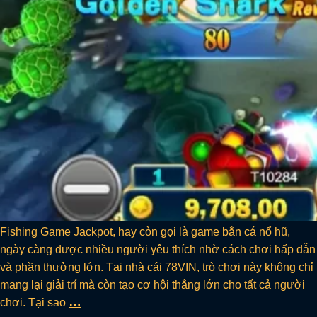
Fishing Game Jackpot, hay còn gọi là game bắn cá nổ hũ,
ngày càng được nhiều người yêu thích nhờ cách chơi hấp dẫn
và phần thưởng lớn. Tại nhà cái 78VIN, trò chơi này không chỉ
mang lại giải trí mà còn tạo cơ hội thắng lớn cho tất cả người
…
chơi. Tại sao