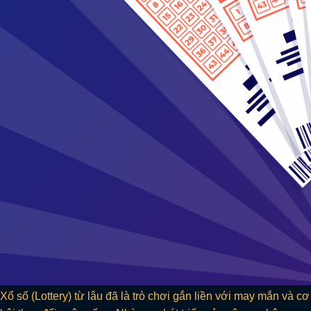
Xổ số (Lottery) từ lâu đã là trò chơi gắn liền với may mắn và cơ