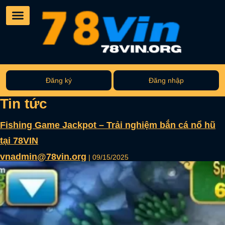
Đăng ký
Đăng nhập
Tin tức
Fishing Game Jackpot – Trải nghiệm bắn cá nổ hũ
tại 78VIN
vnadmin@78vin.org
|
09/15/2025